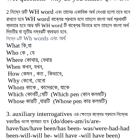
WH word
2 নিম্নে 9
টি
এবং
তাদের
একাধিক
অর্থ
দেওয়া
হলো
তবে
মনে
WH word
রাখতে
হবে
বাক্যের
প্রথমে
বসে
তাহলে
বাংলা
অর্থ
প্রথমটি
ব্যবহার
হবে
আর
যদি
WH word
টি
বাক্যের
ভিতরে
বসে
তাহলে
বাংলা
অর্থ
দ্বিতীয়
বা
তৃতীয়
নম্বরটি
ব্যবহৃত
হবে.
Wh words
এবং
অর্থ
নিম্নে
৯টি
What
কি
,যা
Who
কে
, যে
Where
কোথায়
, যেথায়
When কখন
,
যখন,
How কেমন
,
কত
,
কিভাবে,
Why কেনো
, যেনো
Whom কাকে
,
কাদেরকে,
যাকে
Which কোনটি
,
যেটি
(Which pen
কোন
কলমটি)
Whose কারটি
,
যারটি
(Whose pen
কার
কলমটি)
3. auxiliary interrogatives
এর
ক্ষেত্রে
বাক্যের
প্রথমে
নিম্নের
verbs
(do/does-am/is/are-
গুলো
ব্যবহৃত
হবে
have/has/have been/has been- was/were-had-had
been-will-will be- will have -will have been)