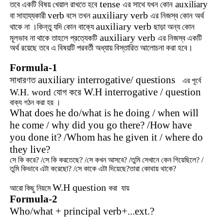
tense
auxiliary
তবে
একটি
বিষয়
খেয়াল
রাখতে
হবে
এর
সাথে
যখন
কোন
auxiliary verb
verb
বা
সাহায্যকারী
বসে
তখন
এর
নিজস্ব
কোন
অর্থ
auxiliary verb
থাকে
না
।কিন্তু
যদি
কোন
বাক্যে
ছাড়া
অন্য
কোন
auxiliary verb
মূলভাব
না
থাকে
তাহলে
প্রত্যেকটি
এর
নিজস্ব
একটি
অর্থ
রয়েছে
তবে
এ
বিষয়টি
পরবর্তী
অধ্যায়
বিস্তারিত
আলোচনা
করা
হবে।
Formula-1
auxiliary interrogative/ questions
সাধারণত
এর পূর্বে
W.H interrogative / question
W.H. word যোগ করে
বাক্য গঠন করা হয় ।
What does he do/what is he doing / when will
he come / why did you go there? /How have
you done it? /Whom has he given it / where do
they live?
সে কি করে? /সে কি করতেছে? /সে কখন আসবে? /তুমি সেখানে কেন গিয়েছিলে? /
তুমি কিভাবে এটা করেছো? /সে কাকে এটা দিয়েছে?তারা কোথায় থাকে?
W.H question
আরো কিছু নিয়মে
করা যায়
Formula-2
Who/what + principal verb+...ext.?