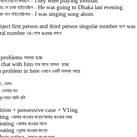
They were playing football.
 খেলিতেছিল/খেলছিল –
He was going to Dhaka last evening.
ায় সে ঢাকা যাইতেছিল –
I was singing song alone.
কা গান গাইতেছিলাম –
bject first person and third person singular number
was
হলে
ural number
were
এর শেষে
বসবে
 problems
সমস্যা হচ্ছে
 chat with him
তার সাথে আড্ডা হচ্ছে
a problem in here
এখানে একটি সমস্যা আছে
ত, যেমন
u
তোমার মত
ay
যেমন আমি বলি
ition +
possessive case + V1ing
ting -
আমার
খাওয়ার
মধ্যে/আমার খাওয়ার সময়
eating -
আমার
খাওয়ার
সাথে
eating -
তুমার
খাওয়ার
জন্যে
heir eating-