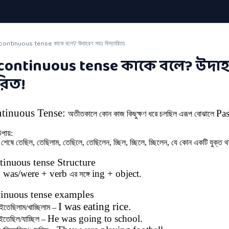
ontinuous tense কাকে বলে? উদাহরণ সহ! বিস্তারিত!
 continuous tense কাকে বলে? উদা
ারিত!
ntinuous Tense:
Pas
অতীতকালে কোন কাজ কিছুক্ষণ ধরে চলছিল এরূপ বোঝালে
উপায়:
়ার শেষে তেছিল, তেছিলাম, তেছিলে, তেছিলেন, চ্ছিল, চ্ছিলে, চ্ছিলেন, যে কোন একটি যুক্ত
tinuous tense Structure
+ was/were +
verb
ing
+ object.
এর
সঙ্গে
tinuous tense examples
I was eating rice.
ইতেছিলাম/খাচ্ছিলাম –
He was going to school.
াইতেছিল/যাচ্ছিল –