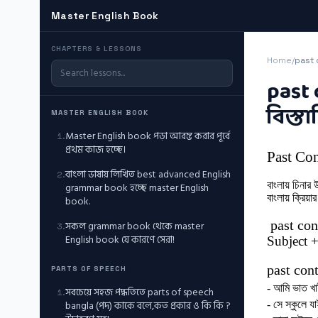
Master English Book
CHAPTERS & LESSONS
Home
/
past c
past
বিস্ত
MASTER ENGLISH BOOK
Master English book পড়া আরম্ভ করার পূর্বে
1
.
প্রথম কাজ হচ্ছে।
Past Co
বাংলা ভাষায় লিখিত best advanced English
2
.
বাংলায় চিনার 
grammar book হচ্ছে master English
বাংলায় ক্রিয
book.
past con
সকল grammar book থেকে master
3
.
English book যে কারণে সেরা!
Subject 
past con
PARTS OF SPEECH
- আমি ভাত খা
সবচেয়ে সহজ পদ্ধতিতে parts of speech
1
.
bangla (পদ) কাকে বলে,কত প্রকার ও কি কি ?
- সে স্কুলে য