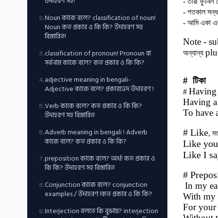
উদাহরণ সহ!
- তারা ফুটবল
- গতকাল সন্ধ
Noun কাকে বলে? classification of noun!
2
.
- আমি একা এ
Noun কত প্রকার ও কি কি? উদাহরণ সহ
বিস্তারিত!
Note - su
pl
classification of pronoun! Pronoun বা
অন্যান্য
3
.
সর্বনাম কাকে বলে? কত প্রকার ও কি কি?
adjective meaning in bengali-
# টিকা
4
.
Adjective কাকে বলে? প্রকারভেদ উদাহরণ !
Having
#
Having a
Verb কাকে বলে? কত প্রকার ও কি কি?
5
.
To have 
উদাহরণ সহ বিস্তারিত
Adverb meaning in bengali ! Adverb
# Like
6
.
, ম
কাকে বলে? কত প্রকার ও কি কি?
Like yo
Like I s
preposition কাকে বলে? অর্থ! কত প্রকার ও
7
.
কি কি? উদাহরণ সহ বিস্তারিত
# Prepos
Conjunction কাকে বলে? conjunction
In my ea
8
.
examples / উদাহরণ !কত প্রকার ও কি কি?
With my 
For your 
Interjection বলতে কি বুঝায়? interjection
9
.
Without t