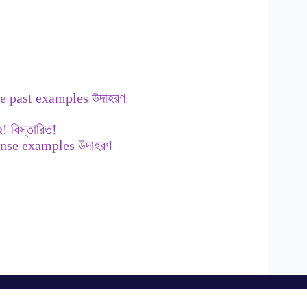
le past examples উদাহরণ
 বিস্তারিত!
tense examples উদাহরণ
Download Our Apps