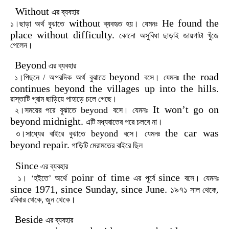
Without
এর
ব্যবহার
withou
He found the
t
১।ছাড়া
অর্থ
বুঝাতে
ব্যবহৃত
হয়।
যেমনঃ
place without difficulty.
কোনো
অসুবিধা
ছাড়াই
জায়গাটা
খুঁজে
পেলেন
।
Beyond
এর
ব্যবহার
beyond
the road
১।পিছনে
/
অপরদিক
অর্থ
বুঝাতে
বসে।
যেমনঃ
continues beyond the villages up into the hills
.
রাস্তাটি
গ্রাম
ছাড়িয়ে
পাহাড়ে
চলে
গেছে।
It won
’t go on
beyond
২।সময়ের
পরে
বুঝাতে
বসে।
যেমনঃ
beyond midnight.
এটি
মধ্যরাতের
পরে
চলবে
না।
the car was
beyond
৩।সাধ্যের
বাইরে
বুঝাতে
বসে।
যেমনঃ
beyond repair.
গাড়িটি
মেরামতের
বাইরে
ছিল
Since
এর
ব্যবহার
poinr of time
since
১।
‘
হইতে
’
অর্থে
এর
পূর্বে
বসে।
যেমনঃ
since 1971, since Sunday, since June.
১৯৭১
সাল
থেকে
,
রবিবার
থেকে
,
জুন
থেকে
।
Beside
এর
ব্যবহার