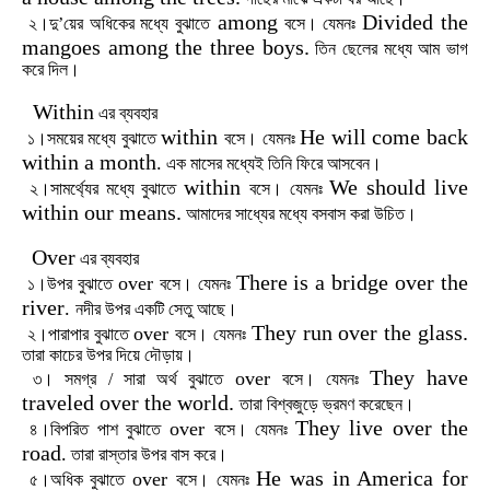
among
Divided the
২।দু
’
য়ের
অধিকের
মধ্যে
বুঝাতে
বসে।
যেমনঃ
mangoes among the three boys.
তিন
ছেলের
মধ্যে
আম
ভাগ
করে
দিল।
Within
এর
ব্যবহার
within
He will come back
১।সময়ের
মধ্যে
বুঝাতে
বসে।
যেমনঃ
within a month
.
এক
মাসের
মধ্যেই
তিনি
ফিরে
আসবেন।
within
We should live
২।সামর্থ্যের
মধ্যে
বুঝাতে
বসে।
যেমনঃ
within our means.
আমাদের
সাধ্যের
মধ্যে
বসবাস
করা
উচিত।
Over
এর
ব্যবহার
There is a bridge over the
over
১।উপর
বুঝাতে
বসে।
যেমনঃ
river
.
নদীর
উপর
একটি
সেতু
আছে।
They run over the glass.
over
২।পারাপার
বুঝাতে
বসে।
যেমনঃ
তারা
কাচের
উপর
দিয়ে
দৌড়ায়।
They have
over
৩।
সমগ্র
/
সারা
অর্থ
বুঝাতে
বসে।
যেমনঃ
traveled over the world.
তারা
বিশ্বজুড়ে
ভ্রমণ
করেছেন।
They live over the
over
৪।বিপরিত
পাশ
বুঝাতে
বসে।
যেমনঃ
road
.
তারা
রাস্তার
উপর
বাস
করে।
He was in America for
over
৫।অধিক
বুঝাতে
বসে।
যেমনঃ