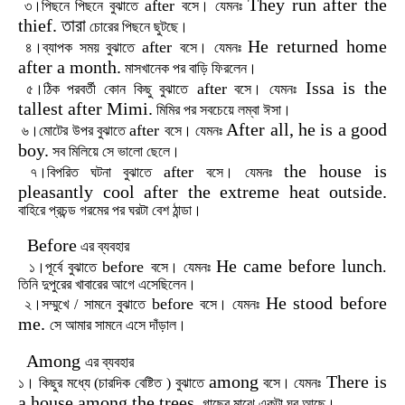
They run after the
after
৩।পিছনে
পিছনে
বুঝাতে
বসে।
যেমনঃ
thief.
তারা
চোরের
পিছনে
ছুটছে।
He returned home
after
৪।ব্যাপক
সময়
বুঝাতে
বসে।
যেমনঃ
after a month.
মাসখানেক
পর
বাড়ি
ফিরলেন।
Issa is the
after
৫।ঠিক
পরবর্তী
কোন
কিছু
বুঝাতে
বসে।
যেমনঃ
tallest after Mimi.
মিমির
পর
সবচেয়ে
লম্বা
ঈসা।
After all, he is a good
after
৬।মোটের
উপর
বুঝাতে
বসে।
যেমনঃ
boy.
সব
মিলিয়ে
সে
ভালো
ছেলে।
the house is
after
৭।বিপরিত
ঘটনা
বুঝাতে
বসে।
যেমনঃ
pleasantly cool after the extreme heat outside.
বাহিরে
প্রচন্ড
গরমের
পর
ঘরটা
বেশ
ঠান্ডা।
Before
এর
ব্যবহার
He came before lunch
before
.
১।পূর্বে
বুঝাতে
বসে।
যেমনঃ
তিনি
দুপুরের
খাবারের
আগে
এসেছিলেন।
He stood before
before
২।সম্মুখে
/
সামনে
বুঝাতে
বসে।
যেমনঃ
me.
সে
আমার
সামনে
এসে
দাঁড়াল।
Among
এর
ব্যবহার
among
There is
১।
কিছুর
মধ্যে
(
চারদিক
বেষ্টিত
)
বুঝাতে
বসে।
যেমনঃ
a house among the trees.
গাছের
মাঝে
একটা
ঘর
আছে।