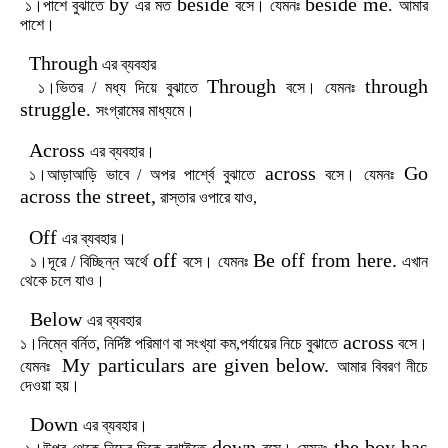
by
beside
beside me
.
১।পাশে
বুঝাতে
এর
মত
বসে।
যেমনঃ
আমার
পাশে
।
Through
এর
ব্যবহার
Through
through
১।ভিতর
/
মধ্য
দিয়ে
বুঝাতে
বসে।
যেমনঃ
struggle
.
সংগ্রামের
মাধ্যমে।
Across
এর
ব্যবহার।
across
Go
১।আড়াআড়ি
ভাবে
/
অপর
পার্শ্বে
বুঝাতে
বসে।
যেমনঃ
across the street,
রাস্তার
ওপারে
যাও,
Off
এর
ব্যবহার।
off
Be off from here.
১।দূরে
/
বিচ্ছিন্ন
অর্থে
বসে।
যেমনঃ
এখান
থেকে
চলে
যাও।
Below
এর
ব্যবহার
across
১।নিম্নে
বর্নিত
,
নির্দিষ্ট
পরিমাণ
বা
সংখ্যা
কম
,
পর্যায়ের
নিচে
বুঝাতে
বসে।
My particulars are given below.
যেমনঃ
আমার
বিবরণ
নীচে
দেওয়া
হয়।
Down
এর
ব্যবহার।
down
the boy has