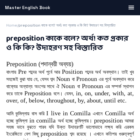
Master English Book
Home
/
preposition কাকে বলে? অর্থ! কত প্রকার ও কি কি? উদাহরণ সহ বিস্তারিত
preposition কাকে বলে? অর্থ! কত প্রকার
ও কি কি? উদাহরণ সহ বিস্তারিত
Preposition (পদান্বয়ী অব্যয়)
Pre
Position
বাংলায়
শব্দের অর্থ পূর্বে আর
শব্দের অর্থ অবস্থান। তাই খুব
Noun
Pronoun
সহজেই বুঝা যায় যে, যেসব শব্দ
বা
এর পূর্বে অবস্থান করে
Pronoun
Noun
বাক্যের অন্যান্য অংশের সাথে ঐ
বা
এর সম্পর্ক স্থাপন
in, on, under, with, at,
Preposition
করে তাকে
বলে। যেমন,
over, of, below, throughout, by, about, until etc.
I live in Comilla
Comilla
আমি
কুমিল্লায়
বাস
করি
এখানে
অর্থ
in comilla
preposition
হচ্ছে
কুমিল্লা
অর্থ
হচ্ছে
কুমিল্লায়।
আমরা
সহজ
ভাবে
বুঝতে
পারব
যদি
উক্ত
উদাহরণটি
ভালোভাবে
লক্ষ্য
করি
এরকম
preposition
ইংরেজিতে
বেশ
কিছু
শব্দ
রয়েছে
।
এখানে
কতিপয়
গুরুত্বপূর্ণ