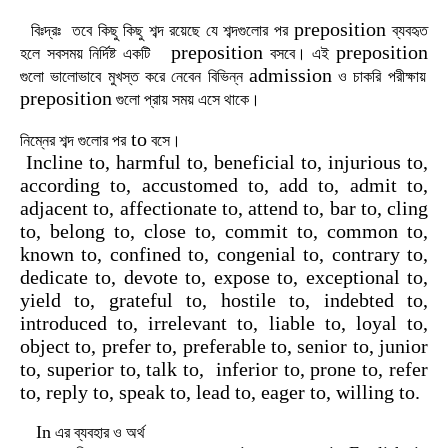
preposition
বিঃদ্রঃ
তবে
কিছু
কিছু
শব্দ
রয়েছে
যে
শব্দগুলোর
পর
ব্যবহৃত
preposition
preposition
হলে
সবসময়
নির্দিষ্ট
একটি
বসবে। এই
admission
গুলো ভালোভাবে মুখস্ত করে নেবেন বিভিন্ন
ও চাকরি পরীক্ষায়
preposition
গুলো প্রায় সময় এসে থাকে।
to
নিম্নের
শব্দ
গুলোর
পর
বসে।
Incline to, harmful to, beneficial to, injurious to,
according to, accustomed to, add to, admit to,
adjacent to, affectionate to, attend to, bar to, cling
to, belong to, close to, commit to, common to,
known to, confined to, congenial to, contrary to,
dedicate to, devote to, expose to, exceptional to,
yield to, grateful to, hostile to, indebted to,
introduced to, irrelevant to, liable to, loyal to,
object to, prefer to, preferable to, senior to, junior
to, superior to, talk to, inferior to, prone to, refer
to, reply to, speak to, lead to, eager to, willing to.
In
এর
ব্যবহার
ও
অর্থ