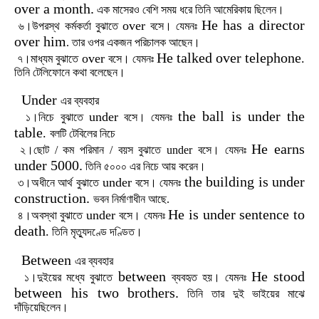
over a month.
এক
মাসেরও
বেশি
সময়
ধরে
তিনি
আমেরিকায়
ছিলেন।
He has a director
over
৬।উপরস্থ
কর্মকর্তা
বুঝাতে
বসে।
যেমনঃ
over him
.
তার
ওপর
একজন
পরিচালক
আছেন।
He talked over telephone
over
.
৭।মাধ্যম
বুঝাতে
বসে।
যেমনঃ
তিনি
টেলিফোনে
কথা
বলেছেন।
Under
এর
ব্যবহার
the ball is under the
under
১।নিচে
বুঝাতে
বসে।
যেমনঃ
table
.
বলটি
টেবিলের
নিচে
He earns
২।ছোট
/
কম
পরিমান
/
বয়স
বুঝাতে
under
বসে।
যেমনঃ
under 5000.
তিনি
৫০০০
এর
নিচে
আয়
করেন।
the building is under
under
৩।অধীনে
আর্থ
বুঝাতে
বসে।
যেমনঃ
construction.
ভবন
নির্মাণাধীন
আছে.
He is under sentence to
under
৪।অবস্থা
বুঝাতে
বসে।
যেমনঃ
death
.
তিনি
মৃত্যুদণ্ডে
দণ্ডিত।
Between
এর
ব্যবহার
between
He stood
১।দুইয়ের
মধ্যে
বুঝাতে
ব্যবহৃত
হয়।
যেমনঃ
between his two brothers.
তিনি
তার
দুই
ভাইয়ের
মাঝে
দাঁড়িয়েছিলেন।