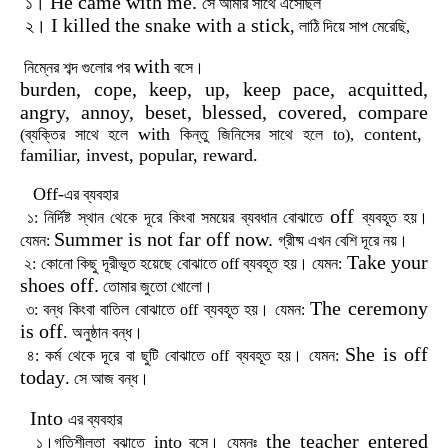
He came with me.
১।
সে
আমার
সাথে
এসেছিল
I killed the snake with a stick
২।
,
লাঠি
দিয়ে
সাপ
মেরেছি,
with
নিম্নের শব্দ গুলোর পর
বসে।
burden, cope, keep, up, keep pace, acquitted,
angry, annoy, beset, blessed, covered, compare
with
content,
(ব্যক্তির সাথে হলে
কিন্তু জিনিসের সাথে হলে to),
familiar, invest, popular, reward.
Off-
এর
ব্যবহার
off
১
:
নির্দিষ্ট
স্থান
থেকে
দূরে
কিংবা
সময়ের
ব্যবধান
বোঝাতে
ব্যবহূত
হয়।
Summer is not far off now.
যেমন
:
গ্রীষ্ম
এখন
বেশি
দূরে
নয়
।
Take your
২
:
কোনো
কিছু
দূরীভূত
হয়েছে
বোঝাতে
off
ব্যবহূত
হয়।
যেমন
:
shoes off.
তোমার
জুতো
খোলো।
The ceremony
৩
:
বন্ধ
কিংবা
বাতিল
বোঝাতে
off
ব্যবহূত
হয়।
যেমন
:
is off
.
অনুষ্ঠান
বন্ধ।
She is off
৪
:
কর্ম
থেকে
দূরে
বা
ছুটি
বোঝাতে
off
ব্যবহূত
হয়।
যেমন
:
today
.
সে
আজ
বন্ধ।
Into
এর
ব্যবহার
the teacher entered
into
১।গতিশীলতা
বুঝাতে
বসে।
যেমনঃ