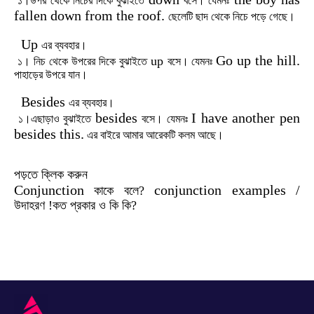
১।উপর
থেকে
নিচের
দিকে
বুঝাইতে
বসে।
যেমনঃ
fallen down from the roof.
ছেলেটি
ছাদ
থেকে
নিচে
পড়ে
গেছে।
Up
এর
ব্যবহার।
Go up the hill.
up
১।
নিচ
থেকে
উপরের
দিকে
বুঝাইতে
বসে।
যেমনঃ
পাহাড়ের
উপরে
যান।
Besides
এর
ব্যবহার।
besides
I have another pen
১।এছাড়াও
বুঝাইতে
বসে।
যেমনঃ
besides this.
এর
বাইরে
আমার
আরেকটি
কলম
আছে।
পড়তে ক্লিক করুন
Conjunction
conjunction examples /
কাকে বলে?
উদাহরণ !কত প্রকার ও কি কি?