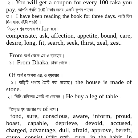
You will get a coupon for every 100 taka you
২।
pay.
আপনি
প্রতি
100
টাকার
জন্য
.
একটি
কুপন
পাবেন
।
৩
I have been reading the book for three days.
।
আমি
তিন
দিন যাবৎ বইটা পড়ছি ।
for
নিম্নের
শব্দ
গুলোর
পর
বসে
।
compensate, ask, affection, appetite, bound, care,
desire, long, fit, search, seek, thirst, zeal, zest.
From
অর্থ থেকে
এর ও
ব্যবহার
।
From Dhaka.
১।
ঢাকা
থেকে।
Of
অর্থ র
অথবা
এর, ও
ব্যবহার ।
the house is made of
১।
বাড়িটি পাথরে তৈরি করা হয়েছে।
stone.
He buy a leg of table .
২। তিনি টেবিলের একটি পা কেনেন ।
of
নিম্নের
শব্দ
গুলোর
পর
বসে।
fond, sure, conscious, aware, inform, proud,
boast, capable, deprieve, devoid, accused,
charged, advantage, dull, afraid, approve, bereft,
cause, consist
, cure, in the habit, in
(গঠিত
অর্থে)