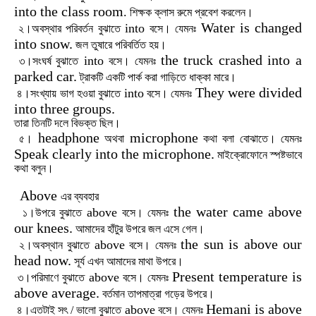
into the class room
.
শিক্ষক
ক্লাস
রুমে
প্রবেশ
করলেন।
Water is changed
into
২।অবস্থার
পরিবর্তন
বুঝাতে
বসে।
যেমনঃ
into snow.
জল
তুষারে
পরিবর্তিত
হয়।
the truck crashed into a
into
৩।সংঘর্ষ
বুঝাতে
বসে।
যেমনঃ
parked car.
ট্রাকটি
একটি
পার্ক
করা
গাড়িতে
ধাক্কা
মারে।
They were divided
into
৪।সংখ্যায়
ভাগ
হওয়া
বুঝাতে
বসে।
যেমনঃ
into three groups.
তারা
তিনটি
দলে
বিভক্ত
ছিল।
headphone
microphone
৫।
অথবা
কথা বলা বোঝাতে।
যেমনঃ
Speak clearly into the microphone.
মাইক্রোফোনে
স্পষ্টভাবে
কথা
বলুন।
Above
এর
ব্যবহার
the water came above
above
১।উপরে
বুঝাতে
বসে।
যেমনঃ
our knees.
আমাদের
হাঁটুর
উপরে
জল
এসে
গেল।
the sun is above our
above
২।অবস্থান
বুঝাতে
বসে।
যেমনঃ
head now.
সূর্য
এখন
আমাদের
মাথা
উপরে।
Present temperature is
above
৩।পরিমাণে
বুঝাতে
বসে।
যেমনঃ
above average.
বর্তমান
তাপমাত্রা
গড়ের
উপরে।
Hemani is above
above
৪।এতটাই
সৎ
/
ভালো
বুঝাতে
বসে।
যেমনঃ