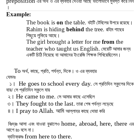
preposition
এর
অর্থ
ও
এর
ব্যবহার
দেওয়া
আছে
ভালোভাবে
মুখস্ত
করে
নিন
।
Example:
The book is
on
the table.
বইটি টেবিলের উপরে রয়েছে।
Rahim is hiding
behind
the tree.
রহিম গাছের
পিছুয়ে লুকিয়ে আছে।
The girl brought a letter for me
from
the
teacher who taught us English.
মেয়েটি আমার জন্য
একটি চিঠি নিয়েছে যা আমাদের ইংরেজি শিক্ষক শিখিয়েছিলেন।
To
অর্থ
,
কাছে
,
প্রতি
,
পর্যন্ত
,
দিকে
। ও
এর
ব্যবহার
যেমনঃ
He goes to school every day.
১।
সে
প্রতিদিন
স্কুলের
দিকে
যায়
/
সে
প্রতিদিন
স্কুলে
যায়
He came to me
২।
.
সে
আমার
কাছে
এসেছিল
They fought to the last.
৩।
তারা
শেষ
পর্যন্ত
লড়েছে
I pray to Allah
৪।
.
আমি
আল্লাহর
কাছে
দোয়া
করি
home, abroad, here, there
বিঃদ্রঃ
আসা
এবং
যাওয়া
বুঝালেও
এর
আগে
to
বসে
না।
from here to there.
ব্যতিক্রমঃ