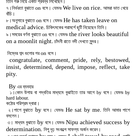
তিনি
গরু
নিয়ে
একটি
প্রবন্ধ
লিখেছেন।
We live on rice.
on
৭।নির্ভরতা
বুঝাতে
বসে।
যেমনঃ
আমরা
ভাত
খেয়ে
বাঁচি।
He has taken leave on
on
৮।অনুসারে
বুঝাতে
বসে।
যেমনঃ
medical advice
.
চিকিৎসকের
পরামর্শে
ছুটি
নিয়েছেন
তিনি।
the river looks beautiful
৯।সময়ের
বর্ণনা
বুঝাতে
on
বসে।
যেমনঃ
on a moonlit night.
চাঁদনী
রাতে
নদী
দেখতে
সুন্দর।
on
নিম্নের
শব্দ
গুলোর
পর
বসে।
congratulate, comment, pride, rely, bestowed,
insist, determined, depend, impose, reflect, take
pity.
By
এর
ব্যবহার
১।কোন
উপায়
বা
পদ্বতির
মাধ্যমে
বুঝাইতে
তার
আগে
by
বসে।
যেমনঃ by
hard labour.
কঠোর
পরিশ্রম
দ্বারা।
by
He sat by me
২।পাশে
বুঝাতে
বসে।
যেমনঃ
.
তিনি
আমার
পাশে
বসলেন।
by
Nipu achieved success by
৩।
মাধ্যম
বুঝাতে
বসে।
যেমনঃ
determination.
নিপু
দৃঢ়
সংকল্পে
সাফল্য
অর্জন
করেন।