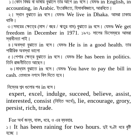
in
in English, in
১।কোন
বিষয়
বা
ভাষায়
বুঝালে
তার
আগে
বসে।
যেমনঃ
accounting, in Arabic.
ইংরেজিতে
,
হিসাববিজ্ঞানে
,
আরবিতে।
in
We live in Dhaka.
২।
স্থান
বুঝাতে
বসে।
যেমনঃ
আমরা
ঢাকায়
থাকি।
We get
৩।সময়ের
ক্ষেত্রে
(
মাস
/
বছর
/
ঋতুর
নাম
)
বুঝাতে
in
বসে।
যেমনঃ
freedom in December in 1971
.
১৯৭১
সালের
ডিসেম্বরে
আমরা
স্বাধীনতা
পাই।
in
He is in a good health.
৪।অবস্থা
বুঝাতে
বসে।
যেমনঃ
তার
শারীরিক
অবস্থা
ভালো
in
He has been in politics.
৫।পেশার
ক্ষেত্র
বুঝাতে
বসে।
যেমনঃ
তিনি
রাজনীতিতে
আছেন।
in
You have to pay the bill in
৬।মাধ্যম
বুঝাতে
বসে।
যেমনঃ
cash.
নগদে
বিল
দিতে
হবে।
তোমাকে
in
নিম্নের
শব্দ
গুলোর
পর
বসে।
expert, excel, indulge, succeed, believe, assist,
interested, consist
, lie, encourage, grory,
(নিহিত
অর্থে)
persist, rich, trade.
For
অর্থ
জন্য
,
যাবৎ
,
ধরে
,
ও এর
ব্যবহার.
It has been raining for two hours.
১।
দুই
ঘণ্টা
ধরে
বৃষ্টি
হচ্ছে
।