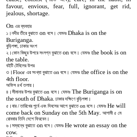
favour, envious, fear, full, ignorant, get rid,
jealous, shortage.
On
এর
ব্যবহার
on
Dhaka is on the
১।নদীর
তীরে
বুঝাতে
বসে।
যেমনঃ
Buriganga.
বুড়িগঙ্গা,
ঢাকার
অংশ
on
the book is on
২।কোন
কিছুর
উপরে
সংলগ্ন
বুঝাতে
বসে।
যেমনঃ
the table.
বইটি
টেবিলের
উপর
the office is on the
৩
।Floor
on
এর
সংখ্যা
বুঝাতে
বসে।
যেমনঃ
4th floor.
অফিস
৪র্থ
তলায়।
The Buriganga is on
on
৪
।সীমানার
উপর
বুঝাতে
বসে।
যেমনঃ
the south of Dhaka
.
ঢাকার
দক্ষিণে
বুড়িগঙ্গা।
He will
on
৫
।বার
/
তারিখের
পূর্বে
এবং
দিবসের
আগে
বুঝাতে
বসে।
যেমনঃ
come back on Sunday on the 5th May
.
আগামী
৫
মে
রোববার
তিনি
দেশে
ফিরবেন।
on
He wrote an essay on the
৬
।সম্বন্ধে
বুঝাতে
বসে।
যেমনঃ
cow.