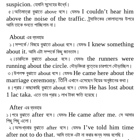
suspicion.
হেমানি
সন্দেহের
ঊর্ধ্বে।
I couldn
’t hear him
৫।অতিমাত্রা
বুঝাতে
above
বসে।
যেমনঃ
above the noise of the traffic.
ট্র্যাফিকের
কোলাহলের
উপরে
আমি
তাকে
শুনতে
পাচ্ছিলাম
না।
About
এর
ব্যবহার
I knew something
abou
১।সম্পর্কে
/
বিষয়ে
বুঝাতে
t
বসে।
যেমনঃ
about it.
আমি
এটা
সম্পর্কে
কিছু
জানতাম।
the runners were
about
২।চারদিকে
বুঝাতে
বসে।
যেমনঃ
running about the circle
.
দৌড়বিদরা
বৃত্তের
চারপাশে
দৌড়াচ্ছিল।
He came here about the
about
৩।উপলক্ষ
বুঝাতে
বসে।
যেমনঃ
marriage ceremony.
তিনি
এখানে
এসেছেন
বিয়ের
অনুষ্ঠানের
কথা।
He has lost about
about
৪।প্রায়
/
কাছাকাছি
বুঝাতে
বসে।
যেমনঃ
1 lac taka.
এতে
তার
প্রায়
১
লাখ
টাকা
ক্ষতি
হয়েছে।
After
এর
ব্যবহার
after
He came after me
.
১।পরে
বুঝাতে
বসে।
যেমনঃ
সে
আমার
পিছু
পিছু
এলো।
I
’ve told him time
after
২।অসংখ্যবার
বুঝাতে
বসে।
যেমনঃ
after not to do that.
আমি
তাকে
এটা
না
করার
জন্য
সময়
বলেছি।