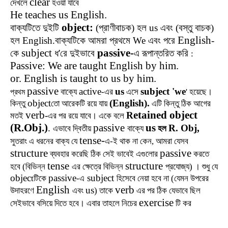
clear
দেখলে
হওয়া যাবে
He teaches us English.
object:
বাক্যটিতে দুইটি
(প্রাণীবাচক) হল us এবং (বস্তু বাচক)
English
হল English.বাক্যটিকে আমরা প্রথমে We এবং পরে
-
subject
passive-
কে
ধ'রে দুইভাবে
এ রূপান্তরিত করি
:
Passive: We are taught English by him.
or. English is taught to us by him.
passive
active
us
subject 'we
বাক্যে
-এর
এসে
' হয়েছে।
প্রথম
object
(English).
কিন্তু
তো আরেকটি রয়ে যায়
এটি কিন্তু ঠিক আগের
verb
etained object
-
R
মতই
এর পর রয়ে যাবে। একে বলে
(R.Obj.)
passive
us
.
R. Obj,
এভাবে দ্বিতীয়
বাক্যে
হল
tense-
সুতরাং এ ধরনের বাক্য যে
এ-ই থাক না কেন, আমরা যেসব
structure
passive
ব্যবহার করেছি ঠিক সেই ভাবেই এগুলোর
করতে
tense
structure
হবে (বিভিন্ন
এর ক্ষেত্রে বিভিন্ন
প্রযোজ্য
)
।
শুধু যে
objec
passive
subject
tটিকে
-এ
হিসেবে নেয়া হবে না (যেমন উপরের
English
verb
us
উদাহরণে
এবং
) তাকে
এর পর ঠিক যেভাবে ছিল
exercise
সেইভাবে বসিয়ে দিতে হবে। এবার তাহলে নিচের
টি কর