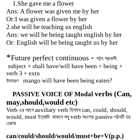
1.She gave me a flower
Ans: A flower was given me by her
Or:I was given a flower by her
2.she will be teaching us english
Ans: we will be being taught english by her
Or: English will be being taught us by her
*
-
Future perfect continuous
গঠন
প্রনালী
subject + shall have/will have been + being +
verb 3 + extn
mango will have been being eaten?
উদাহরণ
verbs (Can,
PASSIVE VOICE OF Modal
may,should,would etc)
Verb
auxiliary verb
can, could, should,
এর আগে
হিসাবে
would, must
verb
passive
ইত্যাদি থাকলে শুধু
অংশের
গঠনটি হয়
এরূপঃ
can/could/should/would/must+be+V(p.p.)