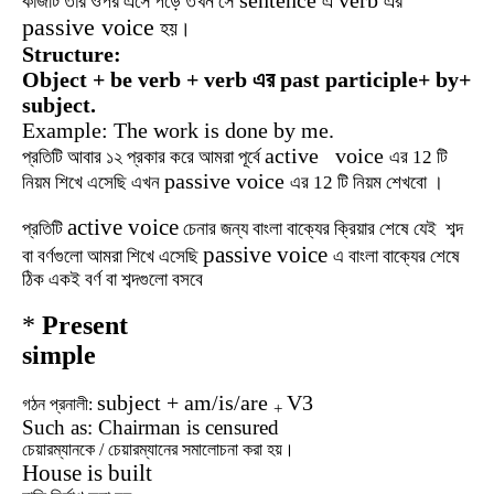
sentence
verb
কাজটি
তার
ওপর
এসে
পড়ে
তখন
সে
এ
এর
passive voice
হয়।
Structure:
Object + be verb + verb
এর past participle+ by+
subject.
Example: The work is done by me.
active voice
প্রতিটি
আবার
১২
প্রকার
করে
আমরা
পূর্বে
এর
12
টি
passive voice
নিয়ম
শিখে
এসেছি
এখন
এর
12
টি
নিয়ম
শেখবো
।
active voice
প্রতিটি
চেনার
জন্য
বাংলা
বাক্যের
ক্রিয়ার
শেষে
যেই
শব্দ
passive voice
বা
বর্ণগুলো
আমরা
শিখে
এসেছি
এ
বাংলা
বাক্যের
শেষে
ঠিক
একই
বর্ণ
বা
শব্দগুলো
বসবে
*
Present
simple
subject + am/is/are
V3
গঠন
প্রনালী
:
+
Such as: Chairman is censured
চেয়ারম্যানকে /
চেয়ারম্যানের
সমালোচনা
করা
হয়।
House is built