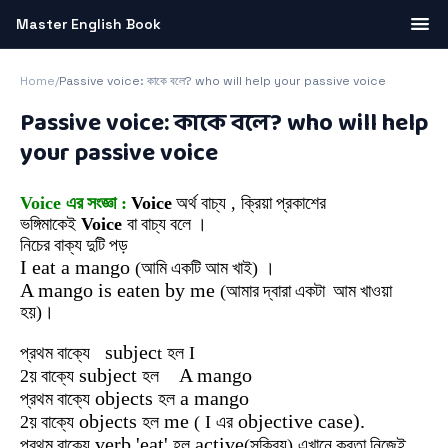
Master English Book
Home
/
Passive voice: কাকে বলে? who will help your passive voice
Passive voice: কাকে বলে? who will help
your passive voice
Voice এর
সংজ্ঞা
:
Voice
অর্থ
বাচ্য
,
ক্রিয়া
প্রকাশের
ভঙ্গিমাকেই
Voice
বা
বাচ্য
বলে
।
নিচের
বাক্য
দুটি
পড়
I eat a mango
(আমি
একটি
আম
খাই
) ।
A mango is eaten by me
(আমার
দ্বারা
একটা
আম
খাওয়া
হয়
)।
subjec
প্রথম
বাক্যে
t
হল I
subject
A mango
2য়
বাক্যে
হল
objects
a mango
প্রথম
বাক্যে
হল
objects
me
objective case).
2য়
বাক্যে
হল
( I
এর
verb 'eat'
active
প্রথম
বাক্যে
হল
(
সক্রিয়
)
এখানে
করতা
নিজেই