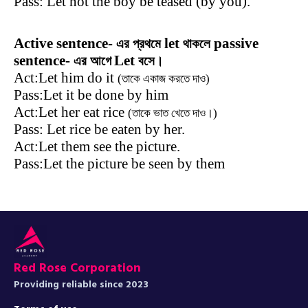
Pass: Let not the boy be teased (by you).
Active sentence-
let
passive
এর
প্রথমে
থাকলে
sentence-
Let
এর
আগে
বসে।
Act:Let him do it
(তাকে একাজ করতে দাও)
Pass:Let it be done by him
Act:Let her eat rice
(তাকে ভাত খেতে দাও।)
Pass: Let rice be eaten by her.
Act:Let them see the picture.
Pass:Let the picture be seen by them
Red Rose Corporation
Providing reliable since 2023