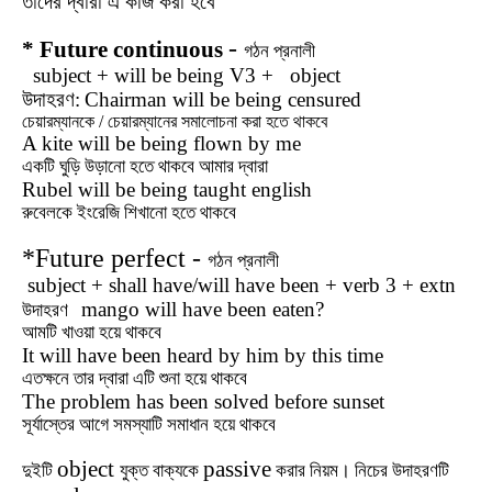
তাদের দ্বারা এ কাজ করা হবে
-
* Future continuous
গঠন
প্রনালী
subject + will be being V3 + object
উদাহরণ:
Chairman will be being censured
চেয়ারম্যানকে / চেয়ারম্যানের সমালোচনা করা হতে থাকবে
A kite will be being flown by me
একটি ঘুড়ি উড়ানো হতে থাকবে আমার দ্বারা
Rubel will be being taught english
রুবেলকে ইংরেজি শিখানো হতে থাকবে
*Future perfect -
গঠন
প্রনালী
subject + shall have/will have been + verb 3 + extn
mango will have been eaten?
উদাহরণ
আমটি
খাওয়া
হয়ে
থাকবে
It will have been heard by him by this time
এতক্ষনে
তার
দ্বারা
এটি
শুনা
হয়ে
থাকবে
The problem has been solved before sunset
সূর্যাস্তের
আগে
সমস্যাটি
সমাধান
হয়ে
থাকবে
object
passive
দুইটি
যুক্ত বাক্যকে
করার নিয়ম। নিচের উদাহরণটি