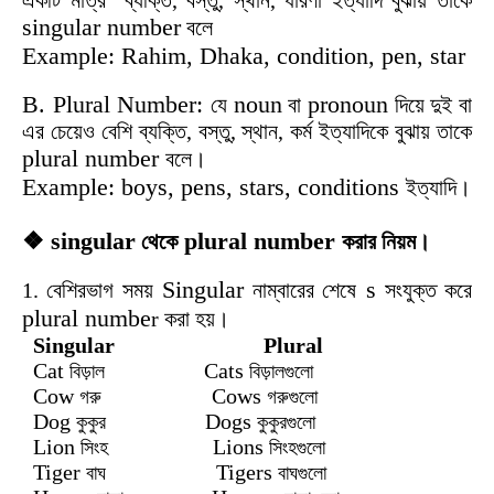
একটি মাত্র ব্যক্তি, বস্তু, স্থান, ধারণা ইত্যাদি বুঝায় তাকে
singular number
বলে
Example: Rahim, Dhaka, condition, pen, star
B. Plural Number:
noun
pronoun
যে
বা
দিয়ে দুই বা
এর চেয়েও বেশি ব্যক্তি, বস্তু, স্থান, কর্ম ইত্যাদিকে বুঝায় তাকে
plural number
বলে।
Example: boys, pens, stars, conditions
ইত্যাদি।
❖ singular
plural number
থেকে
করার
নিয়ম।
Singular
s
1. বেশিরভাগ সময়
নাম্বারের শেষে
সংযুক্ত করে
plural numbe
r করা হয়।
Singular Plural
Cat
Cats
বিড়াল
বিড়ালগুলো
Cow
Cows
গরু
গরুগুলো
Dog
Dogs
কুকুর
কুকুরগুলো
Lion
Lions
সিংহ
সিংহগুলো
Tiger
Tigers
বাঘ
বাঘগুলো