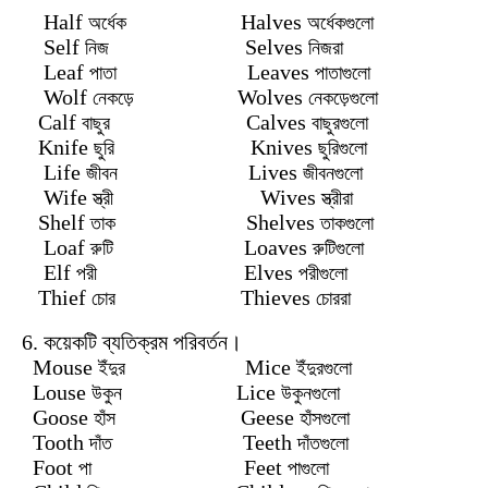
Half
Halves
অর্ধেক
অর্ধেকগুলো
Self
Selves
নিজ
নিজরা
Leaf
Leaves
পাতা
পাতাগুলো
Wolf
Wolves
নেকড়ে
নেকড়েগুলো
Calf
Calves
বাছুর
বাছুরগুলো
Knife
Knives
ছুরি
ছুরিগুলো
Life
Lives
জীবন
জীবনগুলো
Wife
Wives
স্ত্রী
স্ত্রীরা
Shelf
Shelves
তাক
তাকগুলো
Loaf
Loaves
রুটি
রুটিগুলো
Elf
Elves
পরী
পরীগুলো
Thief
Thieves
চোর
চোররা
6. কয়েকটি ব্যতিক্রম পরিবর্তন।
Mouse
Mice
ইঁদুর
ইঁদুরগুলো
Louse
Lice
উকুন
উকুনগুলো
Goose
Geese
হাঁস
হাঁসগুলো
Tooth
Teeth
দাঁত
দাঁতগুলো
Foot
Feet
পা
পাগুলো