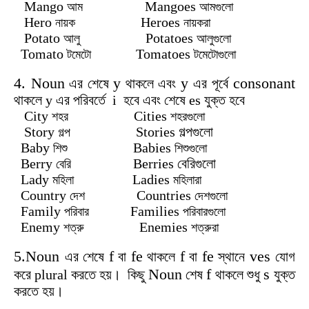
Mango
Mangoes
আম
আমগুলো
Hero
Heroes
নায়ক
নায়করা
Potato
Potatoes
আলু
আলুগুলো
Tomato
Tomatoes
টমেটো
টমেটোগুলো
4. Noun
y
y
consonant
এর শেষে
থাকলে এবং
এর পূর্বে
থাকলে y এর পরিবর্তে i হবে এবং শেষে es যুক্ত হবে
City
Cities
শহর
শহরগুলো
Story
Stories গল্পগুলো
গল্প
Baby
Babies
শিশু
শিশুগুলো
Berry
Berries বেরিগুলো
বেরি
Lady
Ladies
মহিলা
মহিলারা
Country
Countries
দেশ
দেশগুলো
Family
Families
পরিবার
পরিবারগুলো
Enemy
Enemies
শত্রু
শত্রুরা
5.Noun
f
fe
f
fe
ves
এর শেষে
বা
থাকলে
বা
স্থানে
যোগ
Noun
f
s
করে plural করতে হয়। কিছু
শেষ
থাকলে শুধু
যুক্ত
করতে হয়।