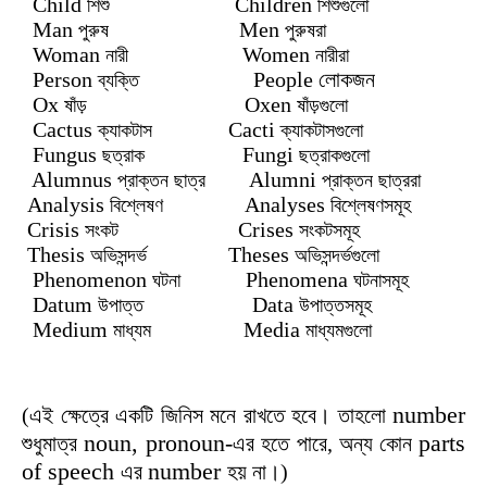
Child
Children
শিশু
শিশুগুলো
Man
Men
পুরুষ
পুরুষরা
Woman
Women
নারী
নারীরা
Person
People
লোকজন
ব্যক্তি
Ox
Oxen
ষাঁড়
ষাঁড়গুলো
Cactus
Cacti
ক্যাকটাস
ক্যাকটাসগুলো
Fungus
Fungi
ছত্রাক
ছত্রাকগুলো
Alumnus
Alumni
প্রাক্তন
ছাত্র
প্রাক্তন
ছাত্ররা
Analysis
Analyses
বিশ্লেষণ
বিশ্লেষণসমূহ
Crisis
Crises
সংকট
সংকটসমূহ
Thesis
Theses
অভিসন্দর্ভ
অভিসন্দর্ভগুলো
Phenomenon
Phenomena
ঘটনা
ঘটনাসমূহ
Datum
Data
উপাত্ত
উপাত্তসমূহ
Medium
Media
মাধ্যম
মাধ্যমগুলো
number
(এই ক্ষেত্রে একটি জিনিস মনে রাখতে হবে। তাহলো
noun, pronoun-
parts
শুধুমাত্র
এর হতে পারে, অন্য কোন
of speech
number
এর
হয় না।)