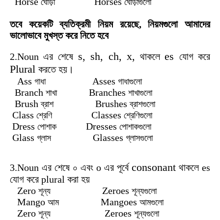
Horse
Horses
ঘোড়া
ঘোড়াগুলো
তবে
কয়েকটি
ব্যতিক্রমী
নিয়ম
রয়েছে, নিয়মগুলো
আমাদের
ভালোভাবে
মুখস্ত
করে
নিতে
হবে
s, sh, ch, x,
es
2.Noun এর শেষে
থাকলে
যোগ করে
Plural
করতে হয়।
Ass
Asses
গাধা
গাধাগুলো
Branch
Branches
শাখা
শাখাগুলো
Brush
Brushes
ব্রাশ
ব্রাশগুলো
Class
Classes
শ্রেণি
শ্রেণিগুলো
Dress
Dresses
পোশাক
পোশাকগুলো
Glass
Glasses
গ্লাস
গ্লাসগুলো
consonant
3.Noun এর শেষে ০ এবং o এর পূর্বে
থাকলে es
যোগ করে plural করা হয়
Zero
Zeroes
শূন্য
শূন্যগুলো
Mango
Mangoes
আম
আমগুলো
Zero
Zeroes
শূন্য
শূন্যগুলো