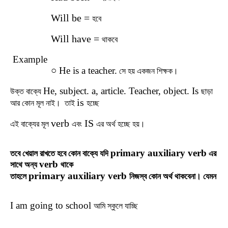
Will be =
হবে
Will have =
থাকবে
Example
○ He is a teacher.
সে
হয় একজন
শিক্ষক
।
He, subject. a, article. Teacher, object. Is
উক্ত বাক্যে
ছাড়া
is
আর কোন মূল নাই। তাই
হচ্ছে
verb
IS
এই বাক্যের মূল
এবং
এর অর্থ হচ্ছে হয়।
primary
auxiliary verb
তবে
খেয়াল
রাখতে
হবে
কোন
বাক্যে
যদি
এর
verb
সাথে
অন্য
থাকে
primary
auxiliary verb
তাহলে
নিজস্ব
কোন
অর্থ
থাকবেনা। যেমন
I am going to school
আমি
স্কুলে
যাচ্ছি