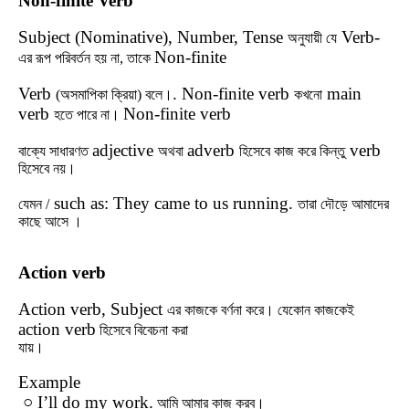
Non-finite Verb
Subject (Nominative), Number, Tense
Verb-
অনুযায়ী
যে
Non-finite
এর
রূপ
পরিবর্তন
হয়
না
,
তাকে
Verb
. Non-finite verb
main
(
অসমাপিকা
ক্রিয়া
)
বলে।
কখনো
verb
Non-finite verb
হতে
পারে
না।
adjective
adverb
verb
বাক্যে
সাধারণত
অথবা
হিসেবে
কাজ
করে
কিন্তু
হিসেবে
নয়।
such as: They came to us running.
যেমন /
তারা
দৌড়ে
আমাদের
কাছে
আসে
।
Action verb
Action verb, Subject
এর
কাজকে
বর্ণনা
করে।
যেকোন
কাজকেই
action verb
হিসেবে
বিবেচনা
করা
যায়।
Example
○ I’ll do my work.
আমি
আমার
কাজ
করব।