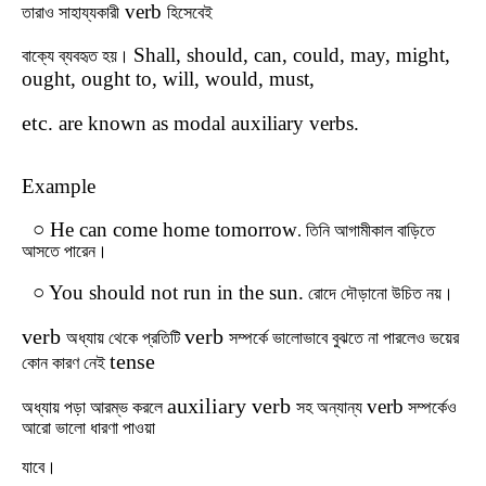
verb
তারাও
সাহায্যকারী
হিসেবেই
Shall, should, can, could, may, might,
বাক্যে
ব্যবহৃত
হয়।
ought, ought to, will, would, must,
etc
. are known as modal auxiliary verbs.
Example
○ He can come home tomorrow
.
তিনি
আগামীকাল
বাড়িতে
আসতে
পারেন।
○ You should not run in the sun.
রোদে
দৌড়ানো
উচিত
নয়।
verb
verb
অধ্যায়
থেকে
প্রতিটি
সম্পর্কে
ভালোভাবে
বুঝতে
না
পারলেও
ভয়ের
tense
কোন
কারণ
নেই
auxiliary verb
verb
অধ্যায়
পড়া
আরম্ভ
করলে
সহ অন্যান্য
সম্পর্কেও
আরো ভালো ধারণা পাওয়া
যাবে
।