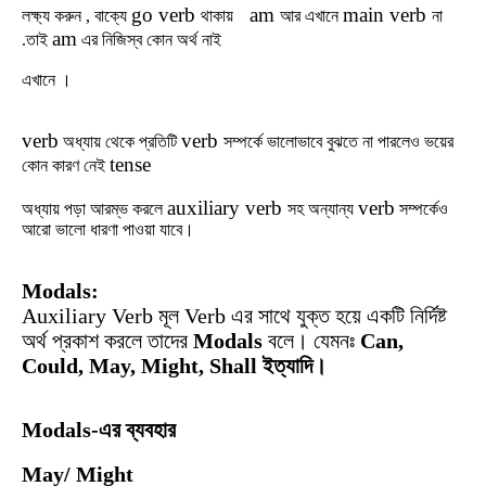
go verb
am
main verb
লক্ষ্য
করুন
, বাক্যে
থাকায়
আর
এখানে
না
am
.
তাই
এর
নিজিস্ব
কোন
অর্থ
নাই
এখানে
।
verb
verb
অধ্যায়
থেকে
প্রতিটি
সম্পর্কে
ভালোভাবে
বুঝতে
না
পারলেও
ভয়ের
tense
কোন
কারণ
নেই
auxiliary verb
verb
অধ্যায়
পড়া
আরম্ভ
করলে
সহ অন্যান্য
সম্পর্কেও
আরো ভালো ধারণা পাওয়া যাবে।
Modals:
Auxiliary Verb মূল Verb এর সাথে যুক্ত হয়ে একটি নির্দিষ্ট
অর্থ প্রকাশ করলে তাদের
Modals
বলে। যেমনঃ
Can,
Could, May, Might, Shall ইত্যাদি।
Modals-এর ব্যবহার
May/ Might