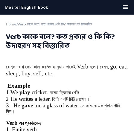
Master English Book
Home
/
Verb কাকে বলে? কত প্রকার ও কি কি? উদাহরণ সহ বিস্তারিত
Verb কাকে বলে? কত প্রকার ও কি কি?
উদাহরণ সহ বিস্তারিত
Verb
go, eat,
যে
শব্দ
দ্বারা
কোন
কাজ
করা
/
হওয়া
বুঝায়
তাকেই
বলে
।
যেমন,
sleep, buy, sell,
etc
.
Example
1.We
play
cricket.
আমরা
ক্রিকেট
খেলি ।
He
writes
a letter.
2.
তিনি
একটি
চিঠি
লেখেন ।
3. He
gave
me a glass of water.
সে
আমাকে
এক
গ্লাস
পানি
দিল।
Verb
এর
প্রকারভেদ
1. Finite verb