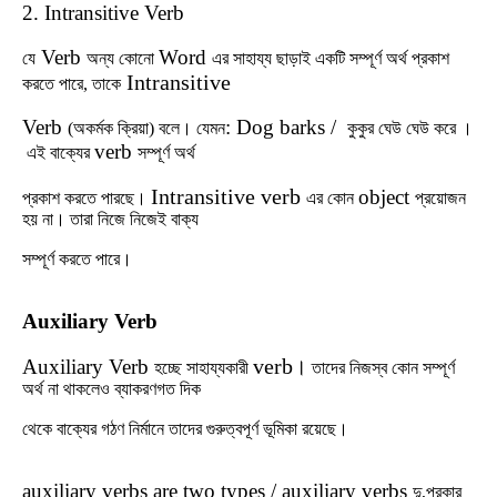
2. Intransitive Verb
Verb
Word
যে
অন্য
কোনো
এর
সাহায্য
ছাড়াই
একটি
সম্পূর্ণ
অর্থ
প্রকাশ
Intransitive
করতে
পারে
,
তাকে
Verb
: Dog barks /
(
অকর্মক
ক্রিয়া
)
বলে।
যেমন
কুকুর
ঘেউ
ঘেউ
করে ।
verb
এই
বাক্যের
সম্পূর্ণ
অর্থ
Intransitive verb
object
প্রকাশ
করতে
পারছে।
এর
কোন
প্রয়োজন
হয়
না।
তারা
নিজে
নিজেই
বাক্য
সম্পূর্ণ
করতে
পারে।
Auxiliary Verb
verb
Auxiliary Verb
।
হচ্ছে
সাহায্যকারী
তাদের
নিজস্ব
কোন
সম্পূর্ণ
অর্থ
না
থাকলেও
ব্যাকরণগত
দিক
থেকে
বাক্যের
গঠণ
নির্মানে
তাদের
গুরুত্বপূর্ণ
ভূমিকা
রয়েছে।
auxiliary verbs are two types / auxiliary verbs
দু
,প্রকার