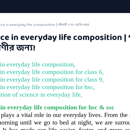
e in everyday life composition | পরীক্ষার্থী ও সব শ্রেণীর জন্য!
ce in everyday life composition | প
রেণীর জন্য!
in everyday life composition​,
in everyday life composition for class 6​,
in everyday life composition for class 9​,
in everyday life composition for hsc​,
ion of science in everyday life​,
 in everyday life composition for hsc ​& ssc
 plays a vital role in our everyday lives. From t
morning until we go to bed at night, we are surro
. It has made our life easier, faster, and more c