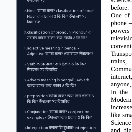
উদাহরণ সহ!
before.
Noun কাকে বলে? classification of noun!
2
.
One of 
Noun কত প্রকার ও কি কি? উদাহরণ সহ
বিস্তারিত!
phone —
powers 
classification of pronoun! Pronoun বা
3
.
সর্বনাম কাকে বলে? কত প্রকার ও কি কি?
televis
convenie
adjective meaning in bengali-
4
.
Transpo
Adjective কাকে বলে? প্রকারভেদ উদাহরণ !
trains
Verb কাকে বলে? কত প্রকার ও কি কি?
5
.
Communi
উদাহরণ সহ বিস্তারিত
interne
Adverb meaning in bengali ! Adverb
6
.
anyone,
কাকে বলে? কত প্রকার ও কি কি?
In the 
preposition কাকে বলে? অর্থ! কত প্রকার ও
7
.
Modern
কি কি? উদাহরণ সহ বিস্তারিত
increas
Conjunction কাকে বলে? conjunction
8
.
like sma
examples / উদাহরণ !কত প্রকার ও কি কি?
Science
Interjection বলতে কি বুঝায়? interjection
9
.
and dig