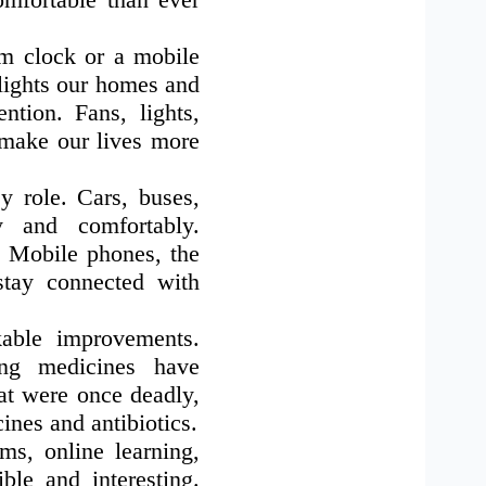
rm clock or a mobile
 lights our homes and
ntion. Fans, lights,
 make our lives more
y role. Cars, buses,
y and comfortably.
. Mobile phones, the
stay connected with
kable improvements.
ing medicines have
hat were once deadly,
ines and antibiotics.
ms, online learning,
ble and interesting.