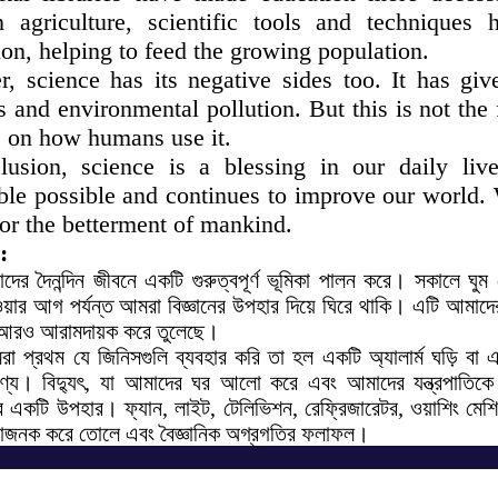
 agriculture, scientific tools and techniques 
on, helping to feed the growing population.
, science has its negative sides too. It has giv
 and environmental pollution. But this is not the 
 on how humans use it.
lusion, science is a blessing in our daily liv
ble possible and continues to improve our world.
for the betterment of mankind.
 :
াদের দৈনন্দিন জীবনে একটি গুরুত্বপূর্ণ ভূমিকা পালন করে। সকালে ঘুম 
ওয়ার আগ পর্যন্ত আমরা বিজ্ঞানের উপহার দিয়ে ঘিরে থাকি। এটি আমা
 আরও আরামদায়ক করে তুলেছে।
া প্রথম যে জিনিসগুলি ব্যবহার করি তা হল একটি অ্যালার্ম ঘড়ি ব
 পণ্য। বিদ্যুৎ, যা আমাদের ঘর আলো করে এবং আমাদের যন্ত্রপাতিকে 
র একটি উপহার। ফ্যান, লাইট, টেলিভিশন, রেফ্রিজারেটর, ওয়াশিং
াজনক করে তোলে এবং বৈজ্ঞানিক অগ্রগতির ফলাফল।
কটি ক্ষেত্র যেখানে বিজ্ঞান একটি মুখ্য ভূমিকা পালন করে। গাড়ি, বাস
Get in Touch
রুত এবং আরামদায়ক ভ্রমণ করতে সাহায্য করে। যোগাযোগের ক্ষেত্রে