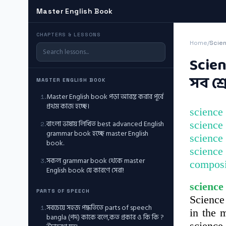
Master English Book
CHAPTERS & LESSONS
Home
/
Scienc
Scien
সব শ্
MASTER ENGLISH BOOK
Master English book পড়া আরম্ভ করার পূর্বে
1
.
প্রথম কাজ হচ্ছে।
science 
বাংলা ভাষায় লিখিত best advanced English
science 
2
.
grammar book হচ্ছে master English
science 
book.
science 
সকল grammar book থেকে master
3
.
composit
English book যে কারণে সেরা!
science
PARTS OF SPEECH
Science
সবচেয়ে সহজ পদ্ধতিতে parts of speech
1
.
in the 
bangla (পদ) কাকে বলে,কত প্রকার ও কি কি ?
science