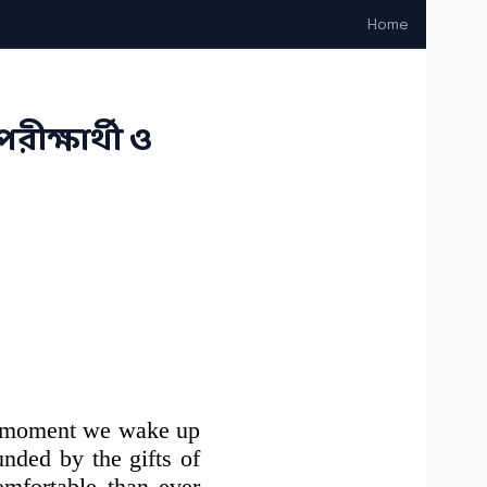
Home
রীক্ষার্থী ও
he moment we wake up
unded by the gifts of
omfortable than ever