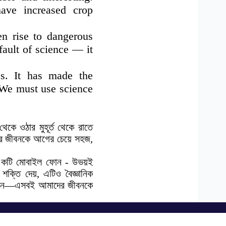
have increased crop
en rise to dangerous
fault of science — it
es. It has made the
 We must use science
থেকে ওঠার মুহূর্ত থেকে রাতে
দের জীবনকে আগের চেয়ে সহজ,
া একটি মোবাইল ফোন - উভয়ই
শক্তি দেয়, এটিও বৈজ্ঞানিক
 মেশিন—এসবই আমাদের জীবনকে
, ট্রেন, এরোপ্লেন এবং জাহাজ
Download Our Apps
ও বৈপ্লবিক পরিবর্তন এসেছে