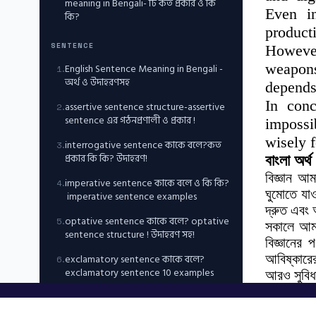
meaning in Bengali- টি কত প্রকার ও কি
Even in
কি?
producti
SENTENCE
However
weapons
English Sentence Meaning in Bengali -
1
.
অর্থ ও উদাহরণসহ
depends
In conc
assertive sentence structure-assertive
2
.
sentence এর গঠনপ্রণালী ও প্রকার !
impossi
wisely 
interrogative sentence কাকে বলে?কত
3
.
প্রকার কি কি? উদাহরণ!
বাংলা অর্থ
বিজ্ঞান আম
imperative sentence কাকে বলে ও কি কি?
4
.
ঘুমোতে যা
imperative sentence examples
দ্রুত এবং
optative sentence কাকে বলে? optative
5
.
সকালে আমর
sentence structure ! উদাহরণ সহ!
বিজ্ঞানের
exclamatory sentence কাকে বলে?
আবিষ্কারে
6
.
exclamatory sentence 10 examples
আরও সুবিধ
পরিবহন আরে
NUMBER, CASE, PERSON & ARTICLES
আমাদের দ্