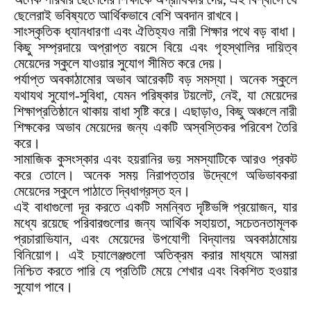
ছেলেরাই ভবিষ্যতে আর্থিকভাবে বেশি অবদান রাখবে।
সাংস্কৃতিক ধ্যানধারণা এবং ঐতিহ্যও নারী শিক্ষার পথে বড় বাধা।
কিছু সম্প্রদায়ে অপ্রাপ্ত বয়সে বিয়ে এবং গৃহস্থালির দায়িত্ব
মেয়েদের স্কুলে যাওয়ার সুযোগ সীমিত করে দেয়।
পর্যাপ্ত অবকাঠামোর অভাব আরেকটি বড় সমস্যা। অনেক স্কুলে
যথাযথ সুযোগ-সুবিধা, যেমন পরিষ্কার টয়লেট, নেই, যা মেয়েদের
শিক্ষাপ্রতিষ্ঠানে থাকায় বাধা সৃষ্টি করে। এছাড়াও, কিছু অঞ্চলে নারী
শিক্ষকের অভাব মেয়েদের জন্য একটি অস্বস্তিকর পরিবেশ তৈরি
করে।
সামাজিক কুসংস্কার এবং হয়রানির ভয় সমস্যাটিকে আরও প্রকট
করে তোলে। অনেক সময় নিরাপত্তার উদ্বেগে অভিভাবকরা
মেয়েদের স্কুলে পাঠাতে দ্বিধাগ্রস্ত হন।
এই বাধাগুলো দূর করতে একটি সমন্বিত দৃষ্টিভঙ্গি প্রয়োজন, যার
মধ্যে রয়েছে পরিবারগুলোর জন্য আর্থিক সহায়তা, সচেতনতামূলক
প্রচারাভিযান, এবং মেয়েদের উপযোগী বিদ্যালয় অবকাঠামোয়
বিনিয়োগ। এই চ্যালেঞ্জগুলো অতিক্রম করার মাধ্যমে আমরা
নিশ্চিত করতে পারি যে প্রতিটি মেয়ে শেখার এবং বিকশিত হওয়ার
সুযোগ পাবে।