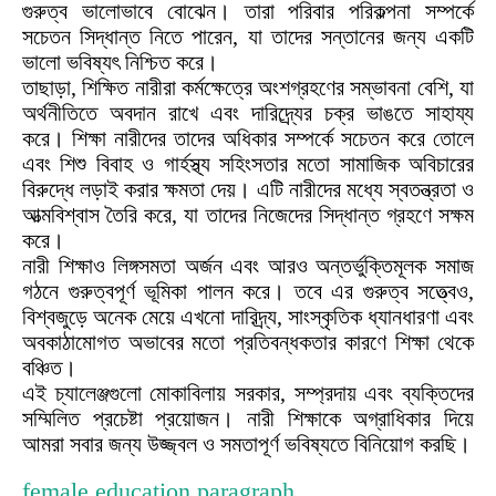
গুরুত্ব ভালোভাবে বোঝেন। তারা পরিবার পরিকল্পনা সম্পর্কে
সচেতন সিদ্ধান্ত নিতে পারেন, যা তাদের সন্তানের জন্য একটি
ভালো ভবিষ্যৎ নিশ্চিত করে।
তাছাড়া, শিক্ষিত নারীরা কর্মক্ষেত্রে অংশগ্রহণের সম্ভাবনা বেশি, যা
অর্থনীতিতে অবদান রাখে এবং দারিদ্র্যের চক্র ভাঙতে সাহায্য
করে। শিক্ষা নারীদের তাদের অধিকার সম্পর্কে সচেতন করে তোলে
এবং শিশু বিবাহ ও গার্হস্থ্য সহিংসতার মতো সামাজিক অবিচারের
বিরুদ্ধে লড়াই করার ক্ষমতা দেয়। এটি নারীদের মধ্যে স্বতন্ত্রতা ও
আত্মবিশ্বাস তৈরি করে, যা তাদের নিজেদের সিদ্ধান্ত গ্রহণে সক্ষম
করে।
নারী শিক্ষাও লিঙ্গসমতা অর্জন এবং আরও অন্তর্ভুক্তিমূলক সমাজ
গঠনে গুরুত্বপূর্ণ ভূমিকা পালন করে। তবে এর গুরুত্ব সত্ত্বেও,
বিশ্বজুড়ে অনেক মেয়ে এখনো দারিদ্র্য, সাংস্কৃতিক ধ্যানধারণা এবং
অবকাঠামোগত অভাবের মতো প্রতিবন্ধকতার কারণে শিক্ষা থেকে
বঞ্চিত।
এই চ্যালেঞ্জগুলো মোকাবিলায় সরকার, সম্প্রদায় এবং ব্যক্তিদের
সম্মিলিত প্রচেষ্টা প্রয়োজন। নারী শিক্ষাকে অগ্রাধিকার দিয়ে
আমরা সবার জন্য উজ্জ্বল ও সমতাপূর্ণ ভবিষ্যতে বিনিয়োগ করছি।
female education paragraph