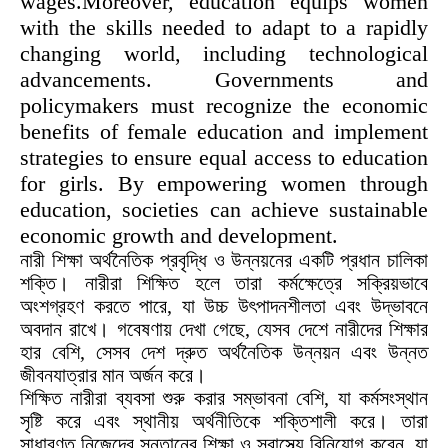
wages.Moreover, education equips women
with the skills needed to adapt to a rapidly
changing world, including technological
advancements. Governments and
policymakers must recognize the economic
benefits of female education and implement
strategies to ensure equal access to education
for girls. By empowering women through
education, societies can achieve sustainable
economic growth and development.
নারী শিক্ষা অর্থনৈতিক প্রবৃদ্ধি ও উন্নয়নের একটি প্রধান চালিকা
শক্তি। নারীরা শিক্ষিত হলে তারা কর্মক্ষেত্রে সক্রিয়ভাবে
অংশগ্রহণ করতে পারে, যা উচ্চ উৎপাদনশীলতা এবং উদ্ভাবনে
অবদান রাখে। গবেষণায় দেখা গেছে, যেসব দেশে নারীদের শিক্ষার
হার বেশি, সেসব দেশ দ্রুত অর্থনৈতিক উন্নয়ন এবং উন্নত
জীবনযাত্রার মান অর্জন করে।
শিক্ষিত নারীরা ব্যবসা শুরু করার সম্ভাবনা বেশি, যা কর্মসংস্থান
সৃষ্টি করে এবং স্থানীয় অর্থনীতিকে শক্তিশালী করে। তারা
সাধারণত নিজেদের সন্তানের শিক্ষা ও স্বাস্থ্যে বিনিয়োগ করেন, যা