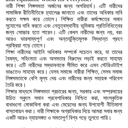
নারী শিক্ষা লিঙ্গসমতা অর্জনের জন্য অপরিহার্য। এটি নারীদের
সামাজিক রীতিনীতিকে চ্যালেঞ্জ জানাতে এবং তাদের অধিকার দাবি
করতে সক্ষম করে তোলে। শিক্ষিত নারীরা কর্মক্ষেত্রে সমান
সুযোগের দাবি করতে এবং নেতৃত্বস্থানীয় ভূমিকায় প্রতিনিধিত্বের
জন্য সোচ্চার হতে পারেন। এটি কেবল নারীদের জন্য নয়, বরং
আরও ভারসাম্যপূর্ণ এবং অন্তর্ভুক্তিমূলক সিদ্ধান্ত গ্রহণ
প্রক্রিয়া গড়ে তোলে।
শিক্ষা নারীদের আইনি অধিকার সম্পর্কে সচেতন করে, যা তাদের
বৈষম্য, সহিংসতা এবং অসমতার বিরুদ্ধে লড়াই করতে সাহায্য
করে। এটি নারীদের সম্ভাবনাকে সীমিত করে এমন স্টেরিওটাইপ
ভাঙতেও সাহায্য করে। যেসব সমাজে নারীরা শিক্ষিত, সেসব সমাজ
লিঙ্গসমতাকে বেশি মূল্য দেয় এবং নারীদের জন্য সহায়ক পরিবেশ
তৈরি করে।
শিক্ষার মাধ্যমে লিঙ্গসমতা প্রচারের জন্য, সরকার এবং সম্প্রদায়ের
উচিত স্কুলে সমান প্রবেশাধিকার নিশ্চিত করা, সাংস্কৃতিক
বাধাগুলো মোকাবিলা করা এবং মেয়েদের জন্য উপযোগী নীতিমালা
বাস্তবায়ন করা। নারী শিক্ষাকে অগ্রাধিকার দিয়ে আমরা সবার জন্য
একটি আরও ন্যায়সঙ্গত ও সমতাপূর্ণ বিশ্ব গড়ে তুলতে পারি।